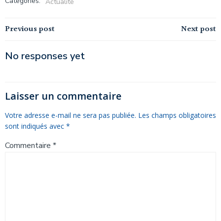
Categories:
Actualité
Post
Post
Previous post
Next post
navigation
navigation
No responses yet
Laisser un commentaire
Votre adresse e-mail ne sera pas publiée.
Les champs obligatoires
sont indiqués avec
*
Commentaire
*