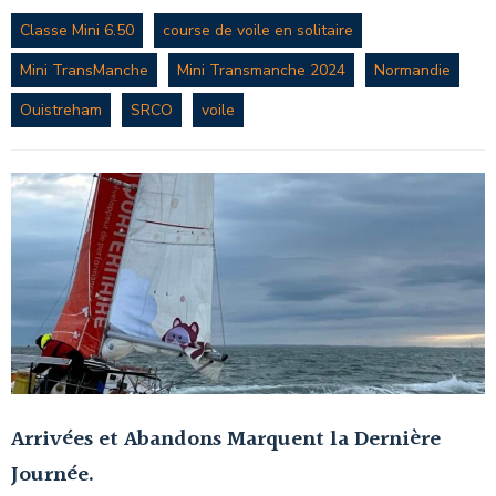
Classe Mini 6.50
course de voile en solitaire
Mini TransManche
Mini Transmanche 2024
Normandie
Ouistreham
SRCO
voile
Arrivées et Abandons Marquent la Dernière
Journée.