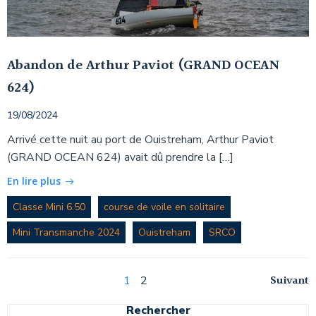
Abandon de Arthur Paviot (GRAND OCEAN
624)
19/08/2024
Arrivé cette nuit au port de Ouistreham, Arthur Paviot
(GRAND OCEAN 624) avait dû prendre la […]
En lire plus
Classe Mini 6.50
course de voile en solitaire
Mini Transmanche 2024
Ouistreham
SRCO
Posts
Pos
Page
Page
Suivant
1
2
Rechercher